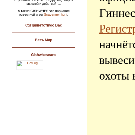
странным оно кажется другим), образ
мыслей и действий, ...
Гиннес
А также GISHWHES это вариация
известной игры
Scavenger hunt
.
Регис
C:/
Приветствую Вас
начнё
Весь Мир
вывеси
Gishwheseans
охоты 