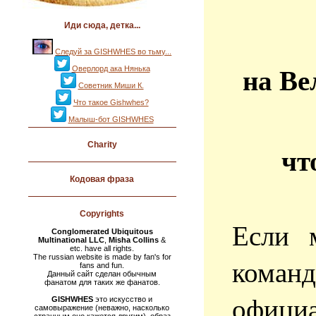
Иди сюда, детка...
Следуй за GISHWHES во тьму...
на В
Оверлорд ака Нянька
Советник Миши К.
Что такое Gishwhes?
Малыш-бот GISHWHES
Charity
чт
Кодовая фраза
Copyrights
Если 
Conglomerated Ubiquitous
Multinational LLC
,
Misha Collins
&
etc. have all rights.
The russian website is made by fan's for
коман
fans and fun.
Данный сайт сделан обычным
фанатом для таких же фанатов.
офиц
GISHWHES
это искусство и
самовыражение (неважно, насколько