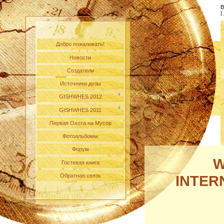
В
|
Добро пожаловать!
Новости
Создатели
Источники дозы
GISHWHES 2012
GISHWHES 2011
Первая Охота на Мусор
Фотоальбомы
Форум
W
Гостевая книга
Обратная связь
INTER