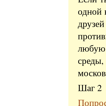
одной 
друзей
проти
любую 
сред
москов
Шаг 2
Попрос